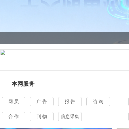
本网服务
网 员
广 告
报 告
咨 询
合 作
刊 物
信息采集