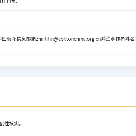
责任自负。
花信息邮箱zhaililin@cottonchina.org.cn并注明
创性核实。